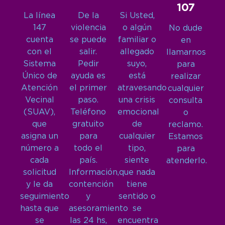
107
La línea
De la
Si Usted,
147
violencia
o algún
No dude
cuenta
se puede
familiar o
en
con el
salir.
allegado
llamarnos
Sistema
Pedir
suyo,
para
Único de
ayuda es
está
realizar
Atención
el primer
atravesando
cualquier
Vecinal
paso.
una crisis
consulta
(SUAV),
Teléfono
emocional
o
que
gratuito
de
reclamo.
asigna un
para
cualquier
Estamos
número a
todo el
tipo,
para
cada
país.
siente
atenderlo.
solicitud
Información,
que nada
y le da
contención
tiene
seguimiento
y
sentido o
hasta que
asesoramiento
se
se
las 24 hs,
encuentra