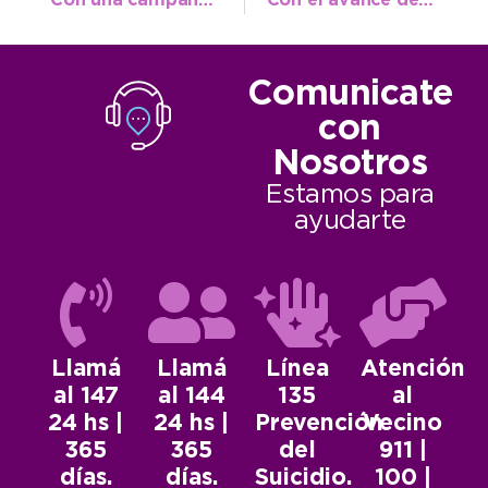
Con una campaña de concientización y prevención comienza el Mes de Lucha contra el Cáncer de Mama
Con el avance del colector cloacal se sigue dotando de infraestructura básica al barrio Norte
Comunicate
con
Nosotros
Estamos para
ayudarte
Llamá
Llamá
Línea
Atención
al 147
al 144
135
al
24 hs |
24 hs |
Prevención
Vecino
365
365
del
911 |
días.
días.
Suicidio.
100 |