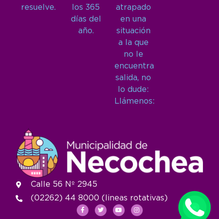
resuelve.
los 365
atrapado
días del
en una
año.
situación
a la que
no le
encuentra
salida, no
lo dude:
Llámenos:
Calle 56 Nº 2945
(02262) 44 8000 (lineas rotativas)