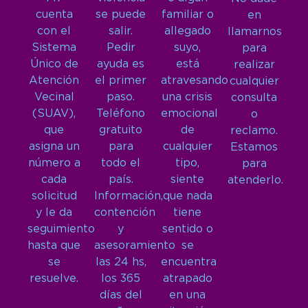
cuenta
se puede
familiar o
en
con el
salir.
allegado
llamarnos
Sistema
Pedir
suyo,
para
Único de
ayuda es
está
realizar
Atención
el primer
atravesando
cualquier
Vecinal
paso.
una crisis
consulta
(SUAV),
Teléfono
emocional
o
que
gratuito
de
reclamo.
asigna un
para
cualquier
Estamos
número a
todo el
tipo,
para
cada
país.
siente
atenderlo.
solicitud
Información,
que nada
y le da
contención
tiene
seguimiento
y
sentido o
hasta que
asesoramiento
se
se
las 24 hs,
encuentra
resuelve.
los 365
atrapado
días del
en una