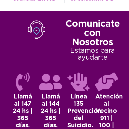
Comunicate
con
Nosotros
Estamos para
ayudarte
Llamá
Llamá
Línea
Atención
al 147
al 144
135
al
24 hs |
24 hs |
Prevención
Vecino
365
365
del
911 |
días.
días.
Suicidio.
100 |