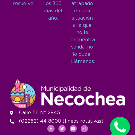
resuelve.
los 365
atrapado
días del
en una
año.
situación
a la que
no le
encuentra
salida, no
lo dude:
Llámenos:
Calle 56 Nº 2945
(02262) 44 8000 (lineas rotativas)