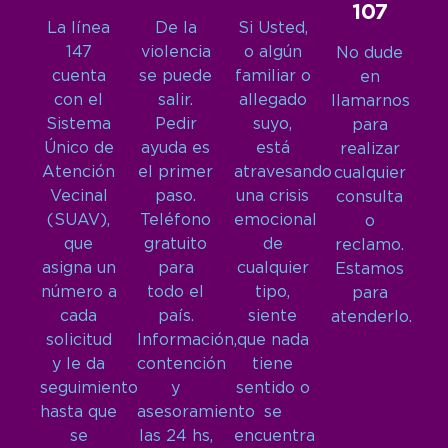
107
La línea
De la
Si Usted,
147
violencia
o algún
No dude
cuenta
se puede
familiar o
en
con el
salir.
allegado
llamarnos
Sistema
Pedir
suyo,
para
Único de
ayuda es
está
realizar
Atención
el primer
atravesando
cualquier
Vecinal
paso.
una crisis
consulta
(SUAV),
Teléfono
emocional
o
que
gratuito
de
reclamo.
asigna un
para
cualquier
Estamos
número a
todo el
tipo,
para
cada
país.
siente
atenderlo.
solicitud
Información,
que nada
y le da
contención
tiene
seguimiento
y
sentido o
hasta que
asesoramiento
se
se
las 24 hs,
encuentra