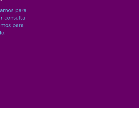
arnos para
er consulta
amos para
lo.