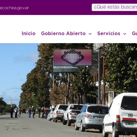
ecochea.gov.ar
Inicio
Gobierno Abierto
Servicios
G