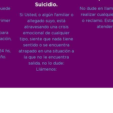
Suicidio.
puede
No dude en llam
realizar cualqui
Si Usted, o algún familiar o
primer
o reclamo. Est
allegado suyo, está
atender
atravesando una crisis
 para
emocional de cualquier
ación,
tipo, siente que nada tiene
sentido o se encuentra
24 hs,
atrapado en una situación a
año.
la que no le encuentra
salida, no lo dude:
Llámenos: