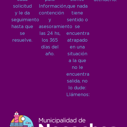
solicitud
Información,
que nada
y le da
contención
tiene
seguimiento
y
sentido o
hasta que
asesoramiento
se
se
las 24 hs,
encuentra
resuelve.
los 365
atrapado
días del
en una
año.
situación
a la que
no le
encuentra
salida, no
lo dude:
Llámenos: