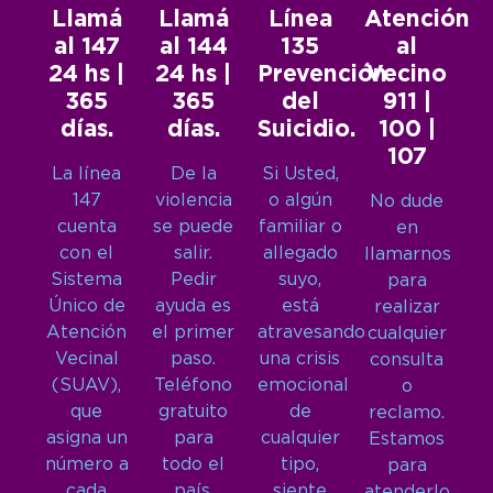
Llamá
Llamá
Línea
Atención
al 147
al 144
135
al
24 hs |
24 hs |
Prevención
Vecino
365
365
del
911 |
días.
días.
Suicidio.
100 |
107
La línea
De la
Si Usted,
147
violencia
o algún
No dude
cuenta
se puede
familiar o
en
con el
salir.
allegado
llamarnos
Sistema
Pedir
suyo,
para
Único de
ayuda es
está
realizar
Atención
el primer
atravesando
cualquier
Vecinal
paso.
una crisis
consulta
(SUAV),
Teléfono
emocional
o
que
gratuito
de
reclamo.
asigna un
para
cualquier
Estamos
número a
todo el
tipo,
para
cada
país.
siente
atenderlo.