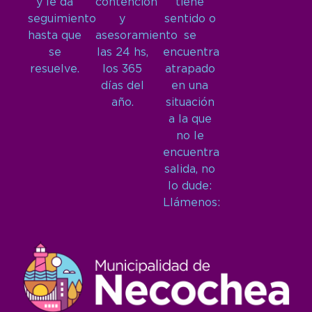
y le da
contención
tiene
seguimiento
y
sentido o
hasta que
asesoramiento
se
se
las 24 hs,
encuentra
resuelve.
los 365
atrapado
días del
en una
año.
situación
a la que
no le
encuentra
salida, no
lo dude:
Llámenos: