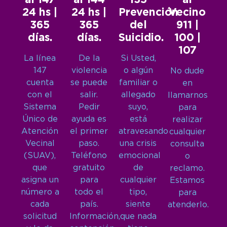
al 147
al 144
135
al
24 hs |
24 hs |
Prevención
Vecino
365
365
del
911 |
días.
días.
Suicidio.
100 |
107
La línea
De la
Si Usted,
147
violencia
o algún
No dude
cuenta
se puede
familiar o
en
con el
salir.
allegado
llamarnos
Sistema
Pedir
suyo,
para
Único de
ayuda es
está
realizar
Atención
el primer
atravesando
cualquier
Vecinal
paso.
una crisis
consulta
(SUAV),
Teléfono
emocional
o
que
gratuito
de
reclamo.
asigna un
para
cualquier
Estamos
número a
todo el
tipo,
para
cada
país.
siente
atenderlo.
solicitud
Información,
que nada