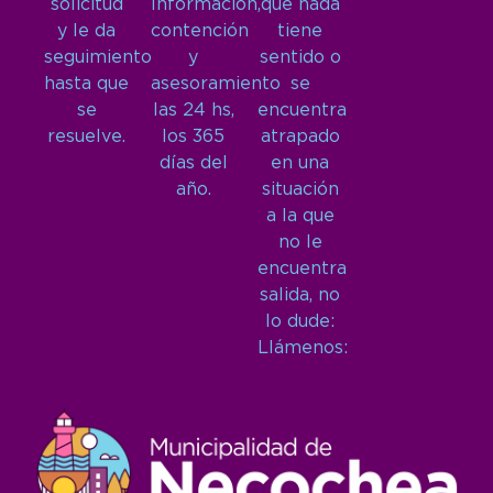
solicitud
Información,
que nada
y le da
contención
tiene
seguimiento
y
sentido o
hasta que
asesoramiento
se
se
las 24 hs,
encuentra
resuelve.
los 365
atrapado
días del
en una
año.
situación
a la que
no le
encuentra
salida, no
lo dude:
Llámenos: