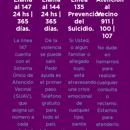
Llamá
Llamá
Línea
Atención
al 147
al 144
135
al
24 hs |
24 hs |
Prevención
Vecino
365
365
del
911 |
días.
días.
Suicidio.
100 |
107
La línea
De la
Si Usted,
147
violencia
o algún
No dude
cuenta
se puede
familiar o
en
con el
salir.
allegado
llamarnos
Sistema
Pedir
suyo,
para
Único de
ayuda es
está
realizar
Atención
el primer
atravesando
cualquier
Vecinal
paso.
una crisis
consulta
(SUAV),
Teléfono
emocional
o
que
gratuito
de
reclamo.
asigna un
para
cualquier
Estamos
número a
todo el
tipo,
para
cada
país.
siente
atenderlo.