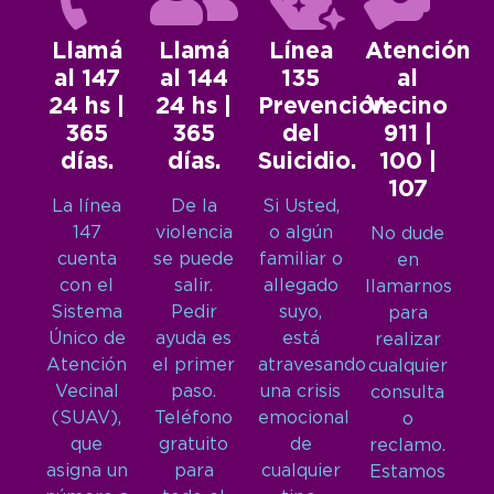
Llamá
Llamá
Línea
Atención
al 147
al 144
135
al
24 hs |
24 hs |
Prevención
Vecino
365
365
del
911 |
días.
días.
Suicidio.
100 |
107
La línea
De la
Si Usted,
147
violencia
o algún
No dude
cuenta
se puede
familiar o
en
con el
salir.
allegado
llamarnos
Sistema
Pedir
suyo,
para
Único de
ayuda es
está
realizar
Atención
el primer
atravesando
cualquier
Vecinal
paso.
una crisis
consulta
(SUAV),
Teléfono
emocional
o
que
gratuito
de
reclamo.
asigna un
para
cualquier
Estamos