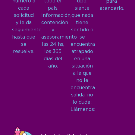
número a
todo el
tipo,
para
cada
país.
siente
atenderlo.
solicitud
Información,
que nada
y le da
contención
tiene
seguimiento
y
sentido o
hasta que
asesoramiento
se
se
las 24 hs,
encuentra
resuelve.
los 365
atrapado
días del
en una
año.
situación
a la que
no le
encuentra
salida, no
lo dude:
Llámenos: