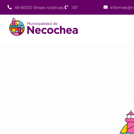
44-8000 (lineas rotativas)
147
informes@n