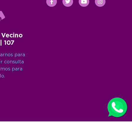
 Vecino
 | 107
arnos para
er consulta
amos para
lo.