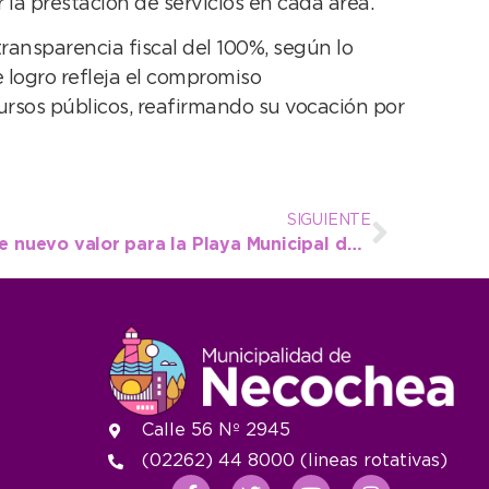
r la prestación de servicios en cada área.
ransparencia fiscal del 100%, según lo
 logro refleja el compromiso
ursos públicos, reafirmando su vocación por
SIGUIENTE
Desde este 1º de abril rige nuevo valor para la Playa Municipal de Camiones
Calle 56 Nº 2945
(02262) 44 8000 (lineas rotativas)