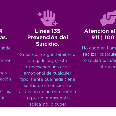
4
Línea 135
Atención al
as.
Prevención del
911 | 100
Suicidio.
puede
No dude en llam
realizar cualqui
Si Usted, o algún familiar o
primer
o reclamo. Est
allegado suyo, está
atender
atravesando una crisis
 para
emocional de cualquier
ación,
tipo, siente que nada tiene
sentido o se encuentra
24 hs,
atrapado en una situación a
año.
la que no le encuentra
salida, no lo dude:
Llámenos: