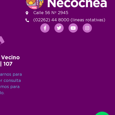
Calle 56 Nº 2945
(02262) 44 8000 (lineas rotativas)
 Vecino
 | 107
arnos para
er consulta
amos para
lo.