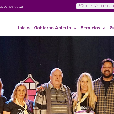
ecochea.gov.ar
Inicio
Gobierno Abierto
Servicios
G