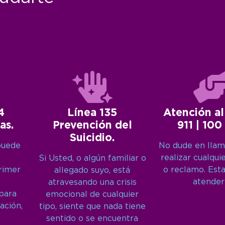
4
Línea 135
Atención al
as.
Prevención del
911 | 100
Suicidio.
puede
No dude en llam
realizar cualqui
Si Usted, o algún familiar o
primer
o reclamo. Est
allegado suyo, está
atender
atravesando una crisis
 para
emocional de cualquier
ación,
tipo, siente que nada tiene
sentido o se encuentra