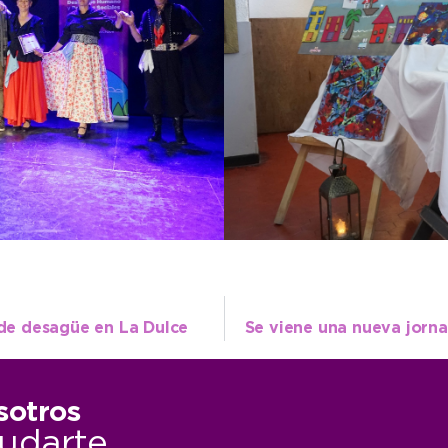
 de desagüe en La Dulce
sotros
udarte