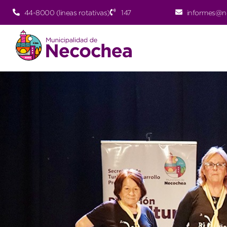
44-8000 (lineas rotativas)
147
informes@n