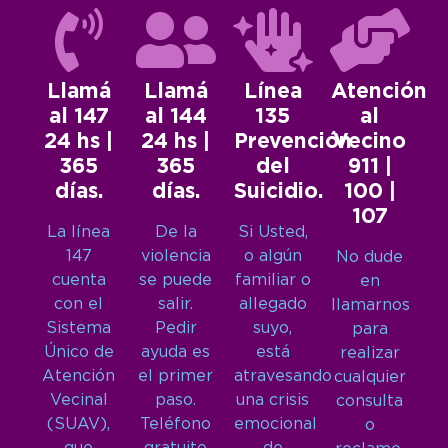
Llamá
Llamá
Línea
Atención
al 147
al 144
135
al
24 hs |
24 hs |
Prevención
Vecino
365
365
del
911 |
días.
días.
Suicidio.
100 |
107
La línea
De la
Si Usted,
147
violencia
o algún
No dude
cuenta
se puede
familiar o
en
con el
salir.
allegado
llamarnos
Sistema
Pedir
suyo,
para
Único de
ayuda es
está
realizar
Atención
el primer
atravesando
cualquier
Vecinal
paso.
una crisis
consulta
(SUAV),
Teléfono
emocional
o