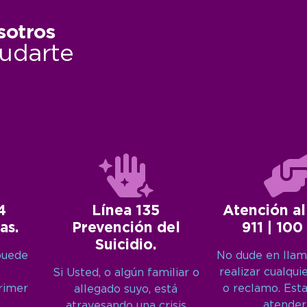
sotros
udarte
4
Línea 135
Atención al
as.
Prevención del
911 | 100
Suicidio.
puede
No dude en llam
realizar cualqui
Si Usted, o algún familiar o
primer
o reclamo. Est
allegado suyo, está
atender
atravesando una crisis