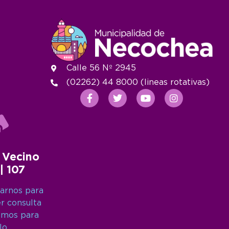
Calle 56 Nº 2945
(02262) 44 8000 (lineas rotativas)
 Vecino
 | 107
arnos para
er consulta
amos para
lo.