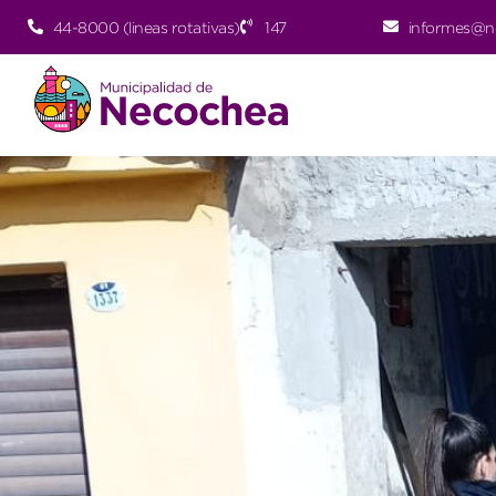
44-8000 (lineas rotativas)
147
informes@n