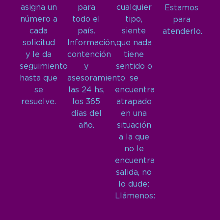
asigna un
para
cualquier
Estamos
número a
todo el
tipo,
para
cada
país.
siente
atenderlo.
solicitud
Información,
que nada
y le da
contención
tiene
seguimiento
y
sentido o
hasta que
asesoramiento
se
se
las 24 hs,
encuentra
resuelve.
los 365
atrapado
días del
en una
año.
situación
a la que
no le
encuentra
salida, no
lo dude:
Llámenos: