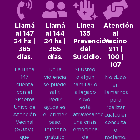
Llamá
Llamá
Línea
Atención
al 147
al 144
135
al
24 hs |
24 hs |
Prevención
Vecino
365
365
del
911 |
días.
días.
Suicidio.
100 |
107
La línea
De la
Si Usted,
147
violencia
o algún
No dude
cuenta
se puede
familiar o
en
con el
salir.
allegado
llamarnos
Sistema
Pedir
suyo,
para
Único de
ayuda es
está
realizar
Atención
el primer
atravesando
cualquier
Vecinal
paso.
una crisis
consulta
(SUAV),
Teléfono
emocional
o
que
gratuito
de
reclamo.