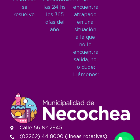
se
las 24 hs,
encuentra
resuelve.
los 365
atrapado
días del
en una
año.
situación
a la que
no le
encuentra
salida, no
lo dude:
Llámenos:
Calle 56 Nº 2945
(02262) 44 8000 (lineas rotativas)