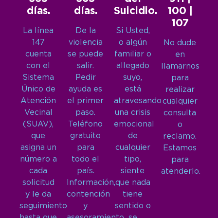
días.
días.
Suicidio.
100 |
107
La línea
De la
Si Usted,
147
violencia
o algún
No dude
cuenta
se puede
familiar o
en
con el
salir.
allegado
llamarnos
Sistema
Pedir
suyo,
para
Único de
ayuda es
está
realizar
Atención
el primer
atravesando
cualquier
Vecinal
paso.
una crisis
consulta
(SUAV),
Teléfono
emocional
o
que
gratuito
de
reclamo.
asigna un
para
cualquier
Estamos
número a
todo el
tipo,
para
cada
país.
siente
atenderlo.
solicitud
Información,
que nada
y le da
contención
tiene
seguimiento
y
sentido o
hasta que
asesoramiento
se