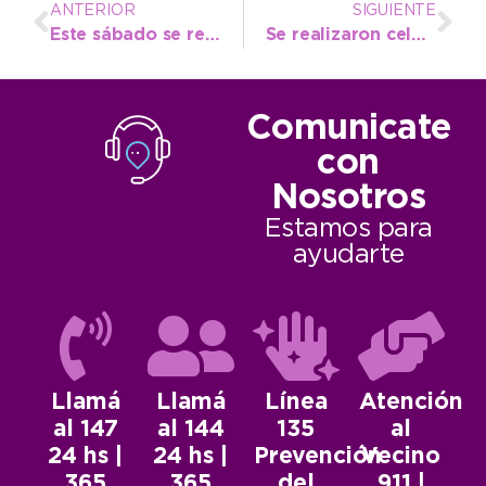
ANTERIOR
SIGUIENTE
Este sábado se realizará una nueva jornada de Castración Masiva en Obras Sanitarias
Se realizaron celebraciones de primavera para los chicos de los programas Envión y Barrio Adentro
Comunicate
con
Nosotros
Estamos para
ayudarte
Llamá
Llamá
Línea
Atención
al 147
al 144
135
al
24 hs |
24 hs |
Prevención
Vecino
365
365
del
911 |