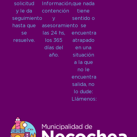
solicitud
Información,
que nada
y le da
contención
tiene
seguimiento
y
sentido o
hasta que
asesoramiento
se
se
las 24 hs,
encuentra
resuelve.
los 365
atrapado
días del
en una
año.
situación
a la que
no le
encuentra
salida, no
lo dude:
Llámenos: