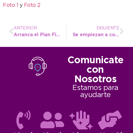
Foto 1
y
Foto 2
ANTERIOR
SIGUIENTE
Arranca el Plan FinEs en el Polo Productivo
Se empiezan a colocar los chips a perros castrados y mordedores
Comunicate
con
Nosotros
Estamos para
ayudarte