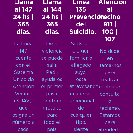
Llamá
Llamá
Línea
Atención
al 147
al 144
135
al
24 hs |
24 hs |
Prevención
Vecino
365
365
del
911 |
días.
días.
Suicidio.
100 |
107
La línea
De la
Si Usted,
147
violencia
o algún
No dude
cuenta
se puede
familiar o
en
con el
salir.
allegado
llamarnos
Sistema
Pedir
suyo,
para
Único de
ayuda es
está
realizar
Atención
el primer
atravesando
cualquier
Vecinal
paso.
una crisis
consulta
(SUAV),
Teléfono
emocional
o
que
gratuito
de
reclamo.
asigna un
para
cualquier
Estamos
número a
todo el
tipo,
para
cada
país.
siente
atenderlo.