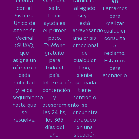
cuenta
se puede
familiar o
en
con el
salir.
allegado
llamarnos
Sistema
Pedir
suyo,
para
Único de
ayuda es
está
realizar
Atención
el primer
atravesando
cualquier
Vecinal
paso.
una crisis
consulta
(SUAV),
Teléfono
emocional
o
que
gratuito
de
reclamo.
asigna un
para
cualquier
Estamos
número a
todo el
tipo,
para
cada
país.
siente
atenderlo.
solicitud
Información,
que nada
y le da
contención
tiene
seguimiento
y
sentido o
hasta que
asesoramiento
se
se
las 24 hs,
encuentra
resuelve.
los 365
atrapado
días del
en una
año.
situación