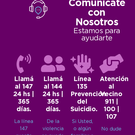
Comunicate
con
Nosotros
Estamos para
ayudarte
Llamá
Llamá
Línea
Atención
al 147
al 144
135
al
24 hs |
24 hs |
Prevención
Vecino
365
365
del
911 |
días.
días.
Suicidio.
100 |
107
La línea
De la
Si Usted,
147
violencia
o algún
No dude