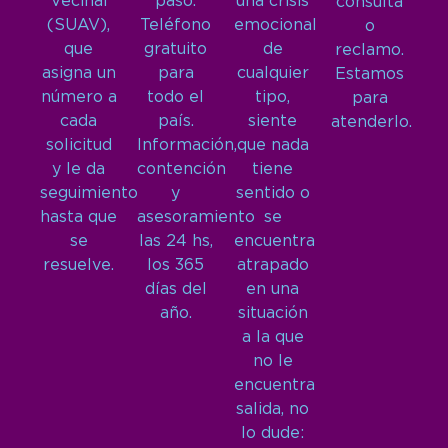
Vecinal
paso.
una crisis
consulta
(SUAV),
Teléfono
emocional
o
que
gratuito
de
reclamo.
asigna un
para
cualquier
Estamos
número a
todo el
tipo,
para
cada
país.
siente
atenderlo.
solicitud
Información,
que nada
y le da
contención
tiene
seguimiento
y
sentido o
hasta que
asesoramiento
se
se
las 24 hs,
encuentra
resuelve.
los 365
atrapado
días del
en una
año.
situación
a la que
no le
encuentra
salida, no
lo dude: