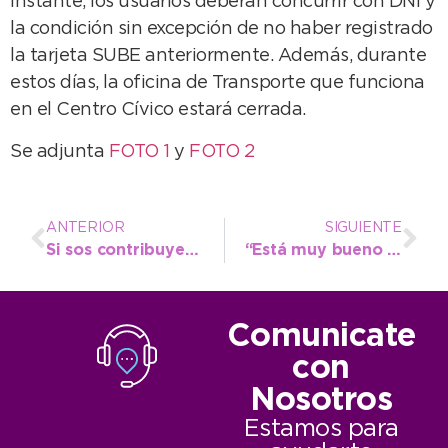
instante, los usuarios deberán concurrir con DNI y
la condición sin excepción de no haber registrado
la tarjeta SUBE anteriormente. Además, durante
estos días, la oficina de Transporte que funciona
en el Centro Cívico estará cerrada.
Se adjunta
FOTO 1
y
FOTO 2
ANTERIOR
SIGUIENTE
Si sos contribuyente, ya tenés tu formulario para descargar en la web
“Está muy bueno que el municipio esté presente”
Comunicate
con
Nosotros
Estamos para