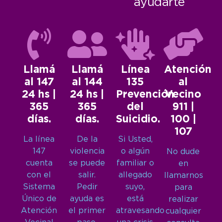
ayudarte
Llamá
Llamá
Línea
Atención
al 147
al 144
135
al
24 hs |
24 hs |
Prevención
Vecino
365
365
del
911 |
días.
días.
Suicidio.
100 |
107
La línea
De la
Si Usted,
147
violencia
o algún
No dude
cuenta
se puede
familiar o
en
con el
salir.
allegado
llamarnos
Sistema
Pedir
suyo,
para
Único de
ayuda es
está
realizar
Atención
el primer
atravesando
cualquier