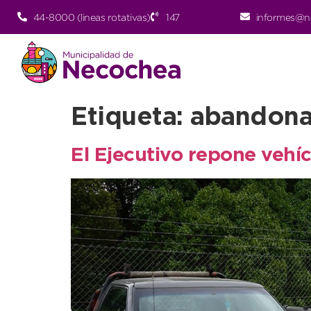
44-8000 (lineas rotativas)
147
informes@n
Etiqueta:
abandon
El Ejecutivo repone vehí