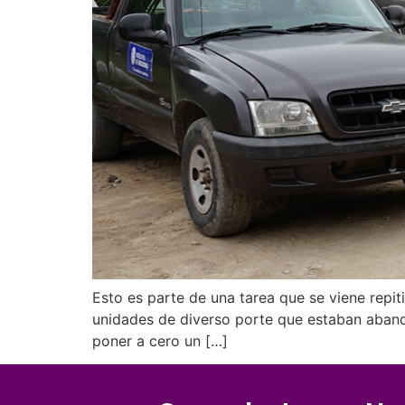
Esto es parte de una tarea que se viene repit
unidades de diverso porte que estaban aband
poner a cero un […]