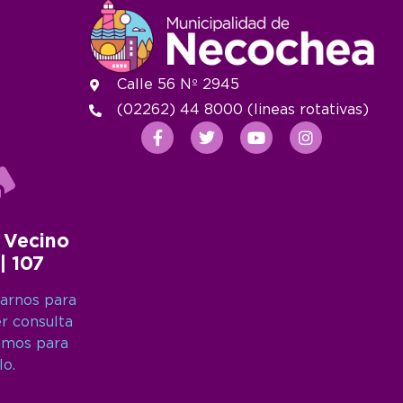
Calle 56 Nº 2945
(02262) 44 8000 (lineas rotativas)
 Vecino
 | 107
arnos para
er consulta
amos para
lo.