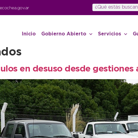
ecochea.gov.ar
Inicio
Gobierno Abierto
Servicios
G
ados
culos en desuso desde gestiones 