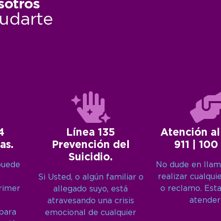
sotros
udarte
4
Línea 135
Atención al
as.
Prevención del
911 | 100
Suicidio.
puede
No dude en llam
realizar cualqui
Si Usted, o algún familiar o
primer
o reclamo. Est
allegado suyo, está
atender
atravesando una crisis
 para
emocional de cualquier