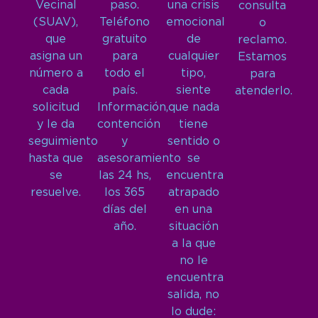
Vecinal
paso.
una crisis
consulta
(SUAV),
Teléfono
emocional
o
que
gratuito
de
reclamo.
asigna un
para
cualquier
Estamos
número a
todo el
tipo,
para
cada
país.
siente
atenderlo.
solicitud
Información,
que nada
y le da
contención
tiene
seguimiento
y
sentido o
hasta que
asesoramiento
se
se
las 24 hs,
encuentra
resuelve.
los 365
atrapado
días del
en una
año.
situación
a la que
no le
encuentra
salida, no
lo dude: