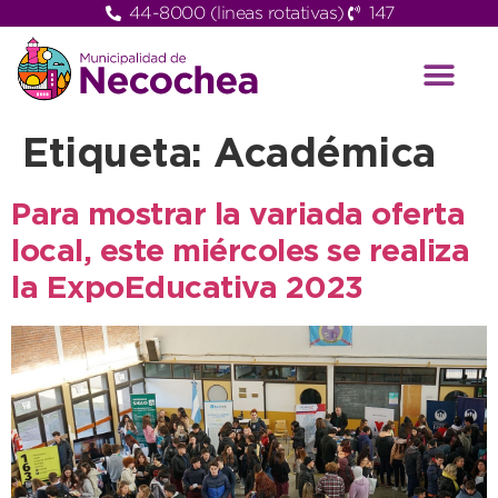
44-8000 (lineas rotativas)
147
Etiqueta:
Académica
Para mostrar la variada oferta
local, este miércoles se realiza
la ExpoEducativa 2023