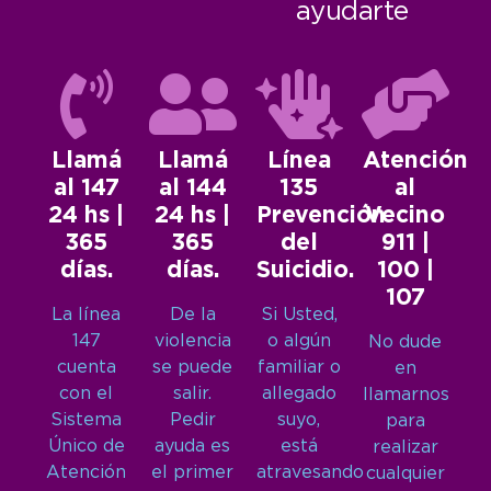
ayudarte
Llamá
Llamá
Línea
Atención
al 147
al 144
135
al
24 hs |
24 hs |
Prevención
Vecino
365
365
del
911 |
días.
días.
Suicidio.
100 |
107
La línea
De la
Si Usted,
147
violencia
o algún
No dude
cuenta
se puede
familiar o
en
con el
salir.
allegado
llamarnos
Sistema
Pedir
suyo,
para
Único de
ayuda es
está
realizar
Atención
el primer
atravesando
cualquier