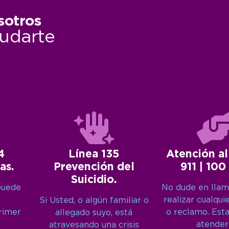
sotros
udarte
4
Línea 135
Atención al
as.
Prevención del
911 | 100
Suicidio.
puede
No dude en llam
realizar cualqui
Si Usted, o algún familiar o
primer
o reclamo. Est
allegado suyo, está
atender
atravesando una crisis