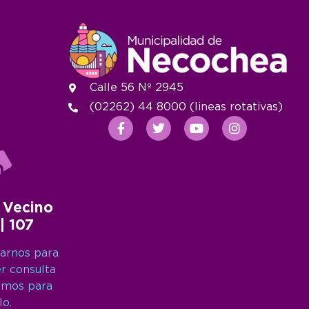
Calle 56 Nº 2945
(02262) 44 8000 (lineas rotativas)
 Vecino
 | 107
arnos para
er consulta
amos para
lo.