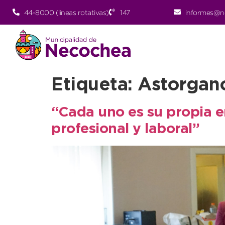
44-8000 (lineas rotativas)
147
informes@n
Etiqueta:
Astorgan
“Cada uno es su propia e
profesional y laboral”