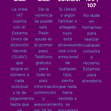
107
La línea
De la
Si Usted,
147
violencia
o algún
No dude
cuenta
se puede
familiar o
en
con el
salir.
allegado
llamarnos
Sistema
Pedir
suyo,
para
Único de
ayuda es
está
realizar
Atención
el primer
atravesando
cualquier
Vecinal
paso.
una crisis
consulta
(SUAV),
Teléfono
emocional
o
que
gratuito
de
reclamo.
asigna un
para
cualquier
Estamos
número a
todo el
tipo,
para
cada
país.
siente
atenderlo.
solicitud
Información,
que nada
y le da
contención
tiene
seguimiento
y
sentido o
hasta que
asesoramiento
se
se
las 24 hs,
encuentra