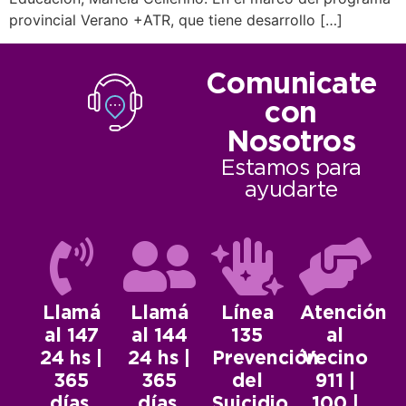
provincial Verano +ATR, que tiene desarrollo […]
Comunicate
con
Nosotros
Estamos para
ayudarte
Llamá
Llamá
Línea
Atención
al 147
al 144
135
al
24 hs |
24 hs |
Prevención
Vecino
365
365
del
911 |
días.
días.
Suicidio.
100 |