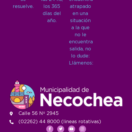
resuelve.
los 365
atrapado
días del
en una
año.
situación
a la que
no le
encuentra
salida, no
lo dude:
Llámenos:
Calle 56 Nº 2945
(02262) 44 8000 (lineas rotativas)