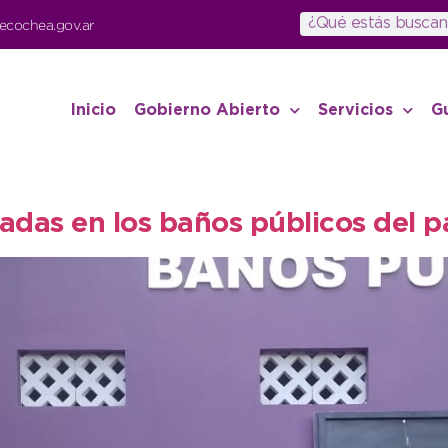
ecochea.gov.ar
Inicio
Gobierno Abierto
Servicios
G
tadas en los baños públicos del 