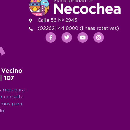
Calle 56 Nº 2945
(02262) 44 8000 (lineas rotativas)
 Vecino
 | 107
arnos para
er consulta
amos para
lo.