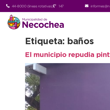
44-8000 (lineas rotativas)
147
informes@n
Etiqueta:
baños
El municipio repudia pin