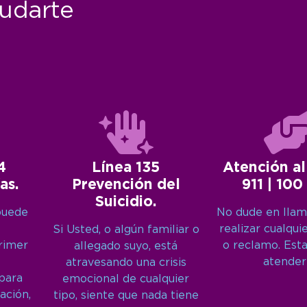
udarte
4
Línea 135
Atención al
as.
Prevención del
911 | 100
Suicidio.
puede
No dude en llam
realizar cualqui
Si Usted, o algún familiar o
primer
o reclamo. Est
allegado suyo, está
atender
atravesando una crisis
 para
emocional de cualquier
ación,
tipo, siente que nada tiene