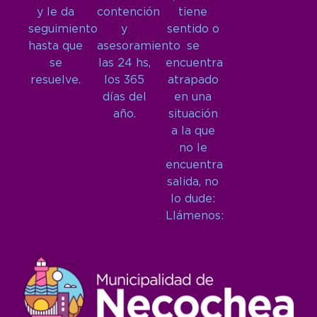
y le da
contención
tiene
seguimiento
y
sentido o
hasta que
asesoramiento
se
se
las 24 hs,
encuentra
resuelve.
los 365
atrapado
días del
en una
año.
situación
a la que
no le
encuentra
salida, no
lo dude:
Llámenos: