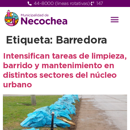
44-8000 (lineas rotativas)
147
Etiqueta:
Barredora
Intensifican tareas de limpieza,
barrido y mantenimiento en
distintos sectores del núcleo
urbano