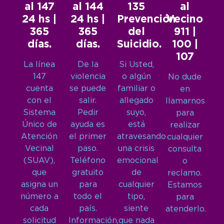
al 147
al 144
135
al
24 hs |
24 hs |
Prevención
Vecino
365
365
del
911 |
días.
días.
Suicidio.
100 |
107
La línea
De la
Si Usted,
147
violencia
o algún
No dude
cuenta
se puede
familiar o
en
con el
salir.
allegado
llamarnos
Sistema
Pedir
suyo,
para
Único de
ayuda es
está
realizar
Atención
el primer
atravesando
cualquier
Vecinal
paso.
una crisis
consulta
(SUAV),
Teléfono
emocional
o
que
gratuito
de
reclamo.
asigna un
para
cualquier
Estamos
número a
todo el
tipo,
para
cada
país.
siente
atenderlo.
solicitud
Información,
que nada