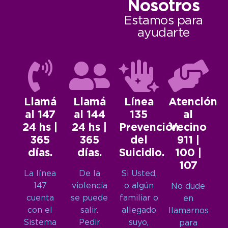
Nosotros
Estamos para
ayudarte
Llamá
Llamá
Línea
Atención
al 147
al 144
135
al
24 hs |
24 hs |
Prevención
Vecino
365
365
del
911 |
días.
días.
Suicidio.
100 |
107
La línea
De la
Si Usted,
147
violencia
o algún
No dude
cuenta
se puede
familiar o
en
con el
salir.
allegado
llamarnos
Sistema
Pedir
suyo,
para