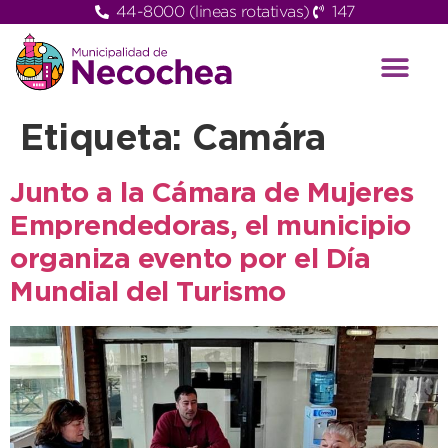
44-8000 (lineas rotativas)
147
Etiqueta:
Camára
Junto a la Cámara de Mujeres
Emprendedoras, el municipio
organiza evento por el Día
Mundial del Turismo