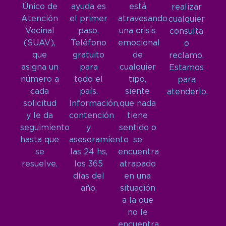
Único de
ayuda es
está
realizar
Atención
el primer
atravesando
cualquier
Vecinal
paso.
una crisis
consulta
(SUAV),
Teléfono
emocional
o
que
gratuito
de
reclamo.
asigna un
para
cualquier
Estamos
número a
todo el
tipo,
para
cada
país.
siente
atenderlo.
solicitud
Información,
que nada
y le da
contención
tiene
seguimiento
y
sentido o
hasta que
asesoramiento
se
se
las 24 hs,
encuentra
resuelve.
los 365
atrapado
días del
en una
año.
situación
a la que
no le
encuentra