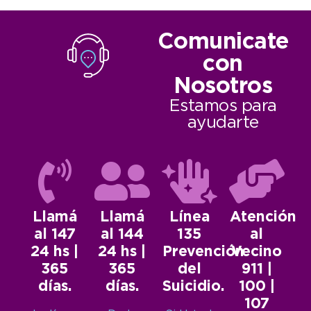
Comunicate
con
Nosotros
Estamos para
ayudarte
Llamá
Llamá
Línea
Atención
al 147
al 144
135
al
24 hs |
24 hs |
Prevención
Vecino
365
365
del
911 |
días.
días.
Suicidio.
100 |
107