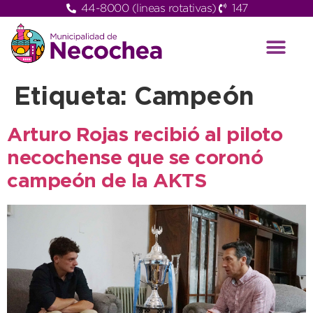
44-8000 (lineas rotativas)
147
Etiqueta:
Campeón
Arturo Rojas recibió al piloto
necochense que se coronó
campeón de la AKTS