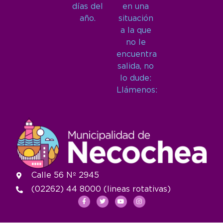
días del
en una
año.
situación
a la que
no le
encuentra
salida, no
lo dude:
Llámenos:
Calle 56 Nº 2945
(02262) 44 8000 (lineas rotativas)