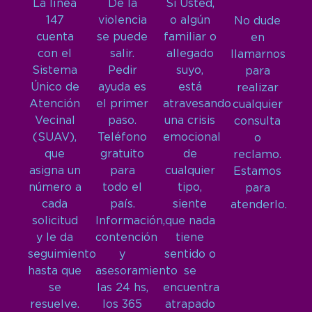
La línea
De la
Si Usted,
147
violencia
o algún
No dude
cuenta
se puede
familiar o
en
con el
salir.
allegado
llamarnos
Sistema
Pedir
suyo,
para
Único de
ayuda es
está
realizar
Atención
el primer
atravesando
cualquier
Vecinal
paso.
una crisis
consulta
(SUAV),
Teléfono
emocional
o
que
gratuito
de
reclamo.
asigna un
para
cualquier
Estamos
número a
todo el
tipo,
para
cada
país.
siente
atenderlo.
solicitud
Información,
que nada
y le da
contención
tiene
seguimiento
y
sentido o
hasta que
asesoramiento
se
se
las 24 hs,
encuentra
resuelve.
los 365
atrapado