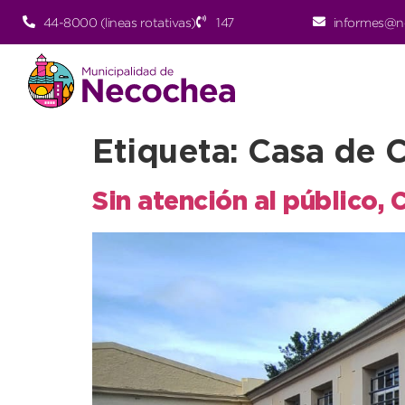
44-8000 (lineas rotativas)
147
informes@n
Etiqueta:
Casa de C
Sin atención al público,