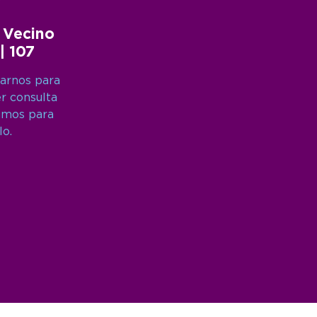
 Vecino
 | 107
arnos para
er consulta
amos para
lo.