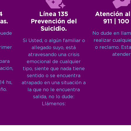
4
Línea 135
Atención al
as.
Prevención del
911 | 100
Suicidio.
puede
No dude en llam
realizar cualqui
Si Usted, o algún familiar o
primer
o reclamo. Est
allegado suyo, está
atender
atravesando una crisis
 para
emocional de cualquier
ación,
tipo, siente que nada tiene
sentido o se encuentra
24 hs,
atrapado en una situación a
año.
la que no le encuentra
salida, no lo dude:
Llámenos: