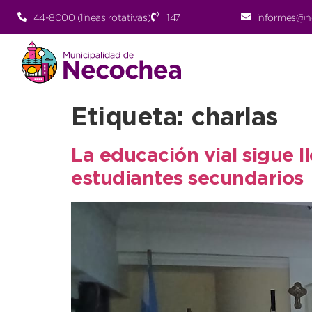
44-8000 (lineas rotativas)
147
informes@n
Etiqueta:
charlas
La educación vial sigue l
estudiantes secundarios