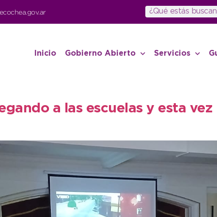
ecochea.gov.ar
Inicio
Gobierno Abierto
Servicios
G
legando a las escuelas y esta vez 