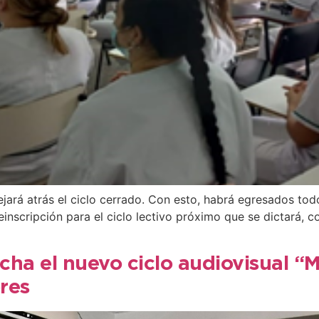
jará atrás el ciclo cerrado. Con esto, habrá egresados to
preinscripción para el ciclo lectivo próximo que se dictará, 
ha el nuevo ciclo audiovisual “M
res