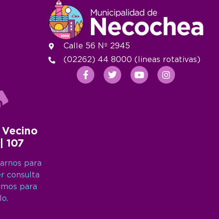
Calle 56 Nº 2945
(02262) 44 8000 (lineas rotativas)
 Vecino
 | 107
arnos para
er consulta
amos para
lo.