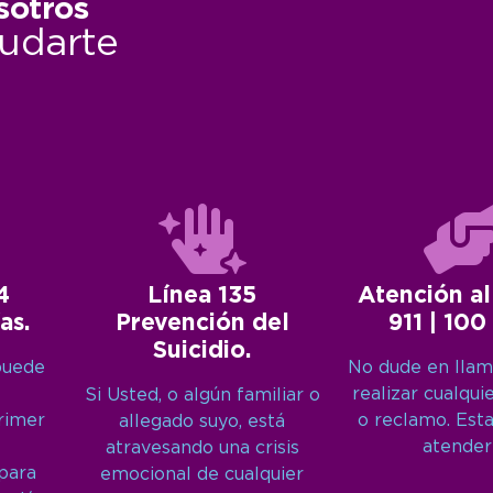
sotros
udarte
4
Línea 135
Atención al
as.
Prevención del
911 | 100
Suicidio.
puede
No dude en llam
realizar cualqui
Si Usted, o algún familiar o
primer
o reclamo. Est
allegado suyo, está
atender
atravesando una crisis
 para
emocional de cualquier