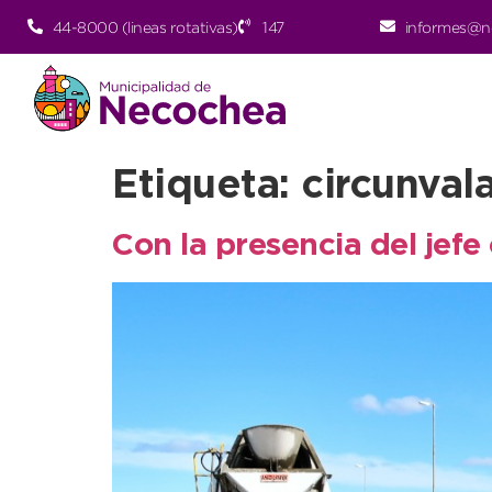
44-8000 (lineas rotativas)
147
informes@n
Etiqueta:
circunval
Con la presencia del jefe