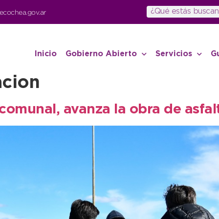
ecochea.gov.ar
Inicio
Gobierno Abierto
Servicios
G
acion
 comunal, avanza la obra de asfalt