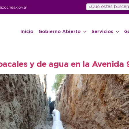
ecochea.gov.ar
Inicio
Gobierno Abierto
Servicios
G
oacales y de agua en la Avenida 