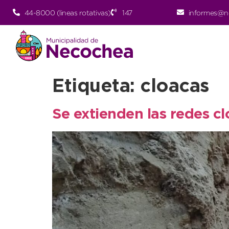
44-8000 (lineas rotativas)
147
informes@n
Etiqueta:
cloacas
Se extienden las redes cl