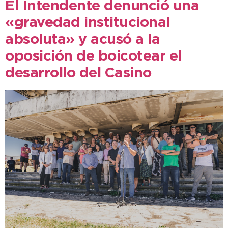
El Intendente denunció una
«gravedad institucional
absoluta» y acusó a la
oposición de boicotear el
desarrollo del Casino