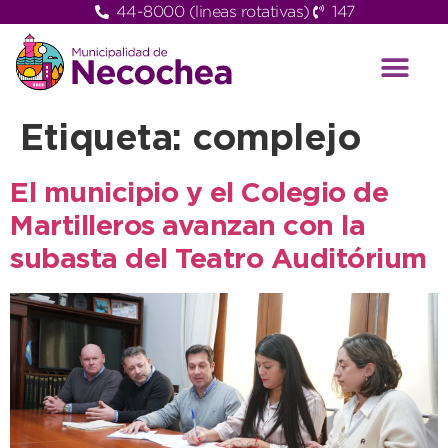
44-8000 (lineas rotativas)
147
Etiqueta:
complejo
El municipio y el Colegio de
Martilleros avanzan con la
subasta del Teatro Auditórium