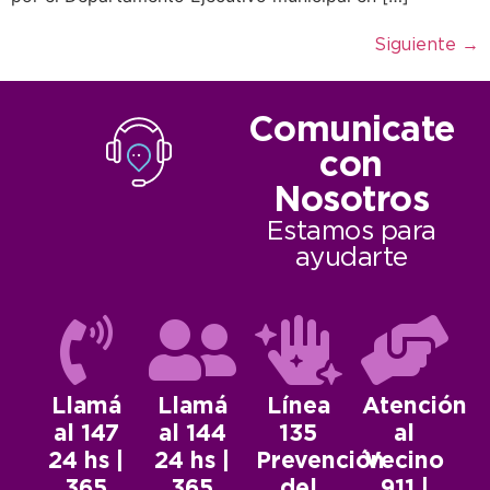
Siguiente
→
Comunicate
con
Nosotros
Estamos para
ayudarte
Llamá
Llamá
Línea
Atención
al 147
al 144
135
al
24 hs |
24 hs |
Prevención
Vecino
365
365
del
911 |