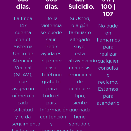
días.
días.
Suicidio.
100 |
107
La línea
De la
Si Usted,
147
violencia
o algún
No dude
cuenta
se puede
familiar o
en
con el
salir.
allegado
llamarnos
Sistema
Pedir
suyo,
para
Único de
ayuda es
está
realizar
Atención
el primer
atravesando
cualquier
Vecinal
paso.
una crisis
consulta
(SUAV),
Teléfono
emocional
o
que
gratuito
de
reclamo.
asigna un
para
cualquier
Estamos
número a
todo el
tipo,
para
cada
país.
siente
atenderlo.
solicitud
Información,
que nada
y le da
contención
tiene
seguimiento
y
sentido o