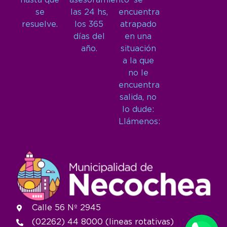
hasta que
asesoramiento
se
se
las 24 hs,
encuentra
resuelve.
los 365
atrapado
días del
en una
año.
situación
a la que
no le
encuentra
salida, no
lo dude:
Llámenos:
Calle 56 Nº 2945
(02262) 44 8000 (lineas rotativas)