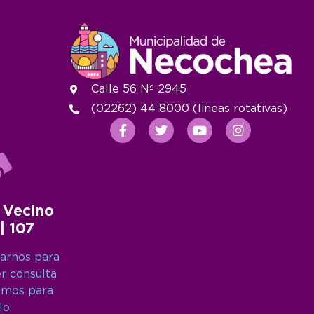
Calle 56 Nº 2945
(02262) 44 8000 (lineas rotativas)
 Vecino
 | 107
arnos para
er consulta
amos para
lo.