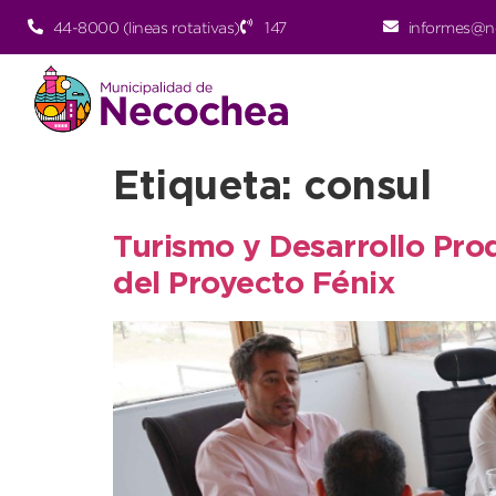
44-8000 (lineas rotativas)
147
informes@n
Etiqueta:
consul
Turismo y Desarrollo Pro
del Proyecto Fénix