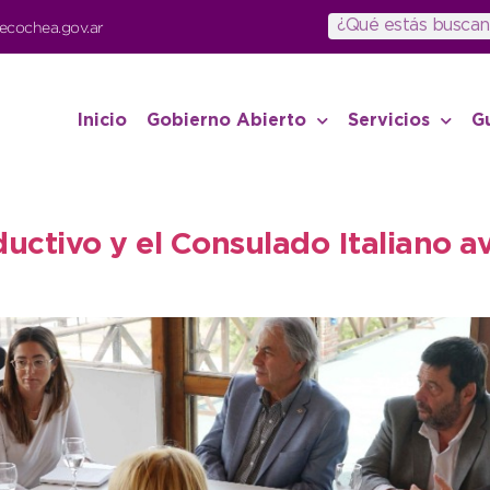
ecochea.gov.ar
Inicio
Gobierno Abierto
Servicios
G
ductivo y el Consulado Italiano a