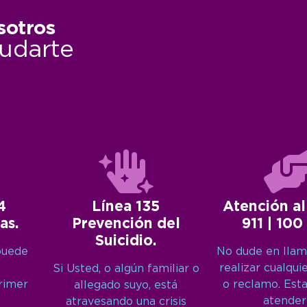
sotros
udarte
4
Línea 135
Atención al
as.
Prevención del
911 | 100
Suicidio.
puede
No dude en llam
realizar cualqui
Si Usted, o algún familiar o
primer
o reclamo. Est
allegado suyo, está
atender
atravesando una crisis