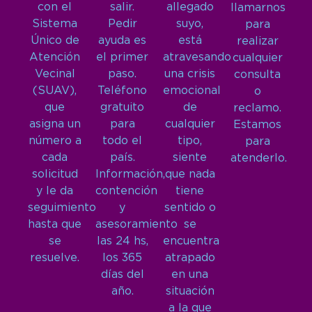
con el
salir.
allegado
llamarnos
Sistema
Pedir
suyo,
para
Único de
ayuda es
está
realizar
Atención
el primer
atravesando
cualquier
Vecinal
paso.
una crisis
consulta
(SUAV),
Teléfono
emocional
o
que
gratuito
de
reclamo.
asigna un
para
cualquier
Estamos
número a
todo el
tipo,
para
cada
país.
siente
atenderlo.
solicitud
Información,
que nada
y le da
contención
tiene
seguimiento
y
sentido o
hasta que
asesoramiento
se
se
las 24 hs,
encuentra
resuelve.
los 365
atrapado
días del
en una
año.
situación
a la que