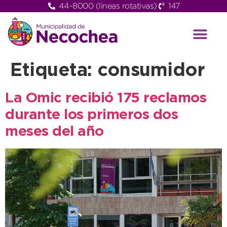
44-8000 (lineas rotativas)
147
Etiqueta:
consumidor
La Omic recibió 175 reclamos
durante los primeros dos
meses del año