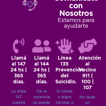
con
Nosotros
Estamos para
ayudarte
Llamá
Llamá
Línea
Atención
al 147
al 144
135
al
24 hs |
24 hs |
Prevención
Vecino
365
365
del
911 |
días.
días.
Suicidio.
100 |
107
La línea
De la
Si Usted,
147
violencia
o algún
No dude
cuenta
se puede
familiar o
en