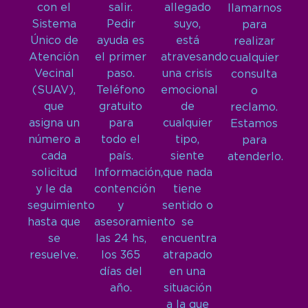
con el
salir.
allegado
llamarnos
Sistema
Pedir
suyo,
para
Único de
ayuda es
está
realizar
Atención
el primer
atravesando
cualquier
Vecinal
paso.
una crisis
consulta
(SUAV),
Teléfono
emocional
o
que
gratuito
de
reclamo.
asigna un
para
cualquier
Estamos
número a
todo el
tipo,
para
cada
país.
siente
atenderlo.
solicitud
Información,
que nada
y le da
contención
tiene
seguimiento
y
sentido o
hasta que
asesoramiento
se
se
las 24 hs,
encuentra
resuelve.
los 365
atrapado
días del
en una
año.
situación
a la que