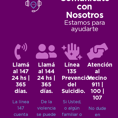
con
Nosotros
Estamos para
ayudarte
Llamá
Llamá
Línea
Atención
al 147
al 144
135
al
24 hs |
24 hs |
Prevención
Vecino
365
365
del
911 |
días.
días.
Suicidio.
100 |
107
La línea
De la
Si Usted,
147
violencia
o algún
No dude
cuenta
se puede
familiar o
en