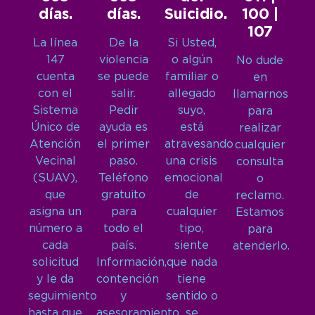
días.
días.
Suicidio.
100 |
107
La línea
De la
Si Usted,
147
violencia
o algún
No dude
cuenta
se puede
familiar o
en
con el
salir.
allegado
llamarnos
Sistema
Pedir
suyo,
para
Único de
ayuda es
está
realizar
Atención
el primer
atravesando
cualquier
Vecinal
paso.
una crisis
consulta
(SUAV),
Teléfono
emocional
o
que
gratuito
de
reclamo.
asigna un
para
cualquier
Estamos
número a
todo el
tipo,
para
cada
país.
siente
atenderlo.
solicitud
Información,
que nada
y le da
contención
tiene
seguimiento
y
sentido o
hasta que
asesoramiento
se