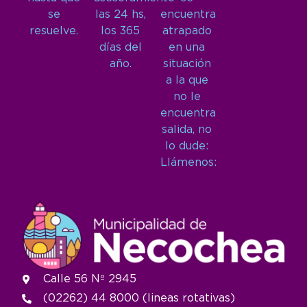
se
las 24 hs,
encuentra
resuelve.
los 365
atrapado
días del
en una
año.
situación
a la que
no le
encuentra
salida, no
lo dude:
Llámenos:
Calle 56 Nº 2945
(02262) 44 8000 (lineas rotativas)