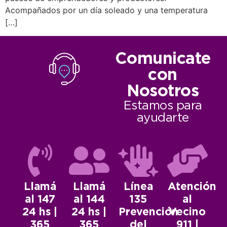
Acompañados por un día soleado y una temperatura
[…]
Comunicate
con
Nosotros
Estamos para
ayudarte
Llamá
Llamá
Línea
Atención
al 147
al 144
135
al
24 hs |
24 hs |
Prevención
Vecino
365
365
del
911 |