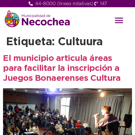
44-8000 (lineas rotativas)
147
Etiqueta:
Cultuura
El municipio articula áreas
para facilitar la inscripción a
Juegos Bonaerenses Cultura