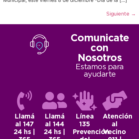
Siguiente
→
Comunicate
con
Nosotros
Estamos para
ayudarte
Llamá
Llamá
Línea
Atención
al 147
al 144
135
al
24 hs |
24 hs |
Prevención
Vecino