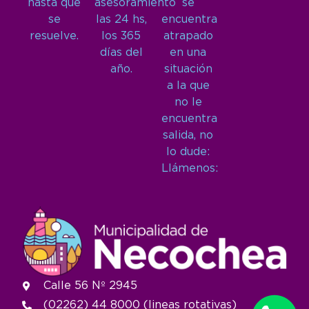
hasta que
asesoramiento
se
se
las 24 hs,
encuentra
resuelve.
los 365
atrapado
días del
en una
año.
situación
a la que
no le
encuentra
salida, no
lo dude:
Llámenos:
Calle 56 Nº 2945
(02262) 44 8000 (lineas rotativas)