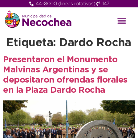
44-8000 (lineas rotativas)
147
Etiqueta:
Dardo Rocha
Presentaron el Monumento
Malvinas Argentinas y se
depositaron ofrendas florales
en la Plaza Dardo Rocha