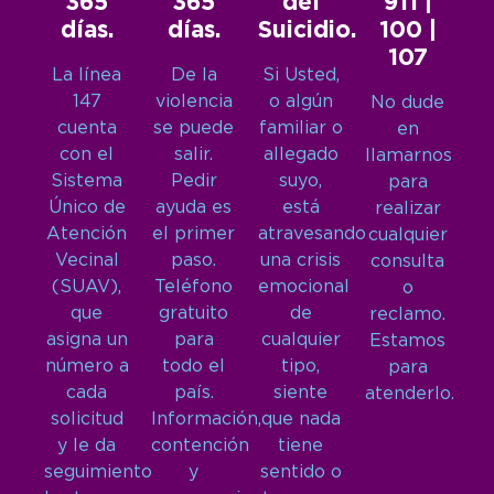
365
365
del
911 |
días.
días.
Suicidio.
100 |
107
La línea
De la
Si Usted,
147
violencia
o algún
No dude
cuenta
se puede
familiar o
en
con el
salir.
allegado
llamarnos
Sistema
Pedir
suyo,
para
Único de
ayuda es
está
realizar
Atención
el primer
atravesando
cualquier
Vecinal
paso.
una crisis
consulta
(SUAV),
Teléfono
emocional
o
que
gratuito
de
reclamo.
asigna un
para
cualquier
Estamos
número a
todo el
tipo,
para
cada
país.
siente
atenderlo.
solicitud
Información,
que nada
y le da
contención
tiene
seguimiento
y
sentido o