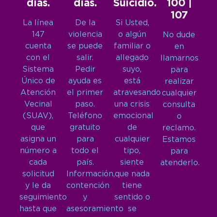
días.
días.
Suicidio.
100 |
107
La línea
De la
Si Usted,
147
violencia
o algún
No dude
cuenta
se puede
familiar o
en
con el
salir.
allegado
llamarnos
Sistema
Pedir
suyo,
para
Único de
ayuda es
está
realizar
Atención
el primer
atravesando
cualquier
Vecinal
paso.
una crisis
consulta
(SUAV),
Teléfono
emocional
o
que
gratuito
de
reclamo.
asigna un
para
cualquier
Estamos
número a
todo el
tipo,
para
cada
país.
siente
atenderlo.
solicitud
Información,
que nada
y le da
contención
tiene
seguimiento
y
sentido o
hasta que
asesoramiento
se