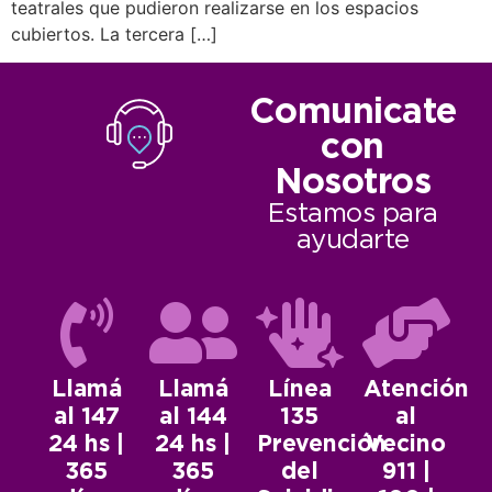
teatrales que pudieron realizarse en los espacios
cubiertos. La tercera […]
Comunicate
con
Nosotros
Estamos para
ayudarte
Llamá
Llamá
Línea
Atención
al 147
al 144
135
al
24 hs |
24 hs |
Prevención
Vecino
365
365
del
911 |