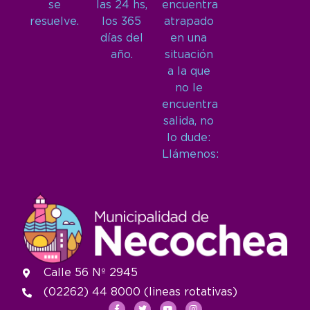
se
las 24 hs,
encuentra
resuelve.
los 365
atrapado
días del
en una
año.
situación
a la que
no le
encuentra
salida, no
lo dude:
Llámenos:
Calle 56 Nº 2945
(02262) 44 8000 (lineas rotativas)