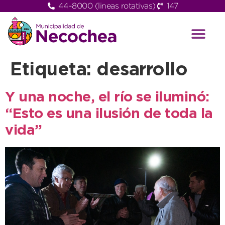
44-8000 (lineas rotativas)
147
Etiqueta:
desarrollo
Y una noche, el río se iluminó:
“Esto es una ilusión de toda la
vida”