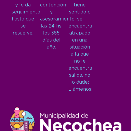
y le da
contención
tiene
seguimiento
y
sentido o
hasta que
asesoramiento
se
se
las 24 hs,
encuentra
resuelve.
los 365
atrapado
días del
en una
año.
situación
a la que
no le
encuentra
salida, no
lo dude:
Llámenos: