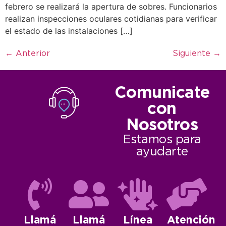
febrero se realizará la apertura de sobres. Funcionarios
realizan inspecciones oculares cotidianas para verificar
el estado de las instalaciones […]
←
Anterior
Siguiente
→
Comunicate
con
Nosotros
Estamos para
ayudarte
Llamá
Llamá
Línea
Atención