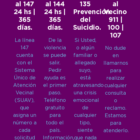
al 147
al 144
135
al
24 hs |
24 hs |
Prevención
Vecino
365
365
del
911 |
días.
días.
Suicidio.
100 |
107
La línea
De la
Si Usted,
147
violencia
o algún
No dude
cuenta
se puede
familiar o
en
con el
salir.
allegado
llamarnos
Sistema
Pedir
suyo,
para
Único de
ayuda es
está
realizar
Atención
el primer
atravesando
cualquier
Vecinal
paso.
una crisis
consulta
(SUAV),
Teléfono
emocional
o
que
gratuito
de
reclamo.
asigna un
para
cualquier
Estamos
número a
todo el
tipo,
para
cada
país.
siente
atenderlo.
solicitud
Información,
que nada