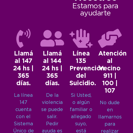
Estamos para
ayudarte
Llamá
Llamá
Línea
Atención
al 147
al 144
135
al
24 hs |
24 hs |
Prevención
Vecino
365
365
del
911 |
días.
días.
Suicidio.
100 |
107
La línea
De la
Si Usted,
147
violencia
o algún
No dude
cuenta
se puede
familiar o
en
con el
salir.
allegado
llamarnos
Sistema
Pedir
suyo,
para
Único de
ayuda es
está
realizar