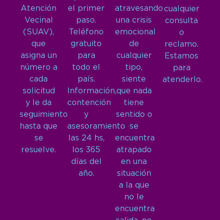
Atención
el primer
atravesando
cualquier
Vecinal
paso.
una crisis
consulta
(SUAV),
Teléfono
emocional
o
que
gratuito
de
reclamo.
asigna un
para
cualquier
Estamos
número a
todo el
tipo,
para
cada
país.
siente
atenderlo.
solicitud
Información,
que nada
y le da
contención
tiene
seguimiento
y
sentido o
hasta que
asesoramiento
se
se
las 24 hs,
encuentra
resuelve.
los 365
atrapado
días del
en una
año.
situación
a la que
no le
encuentra