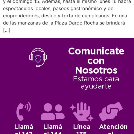
y el domingo 15. Además, hasta el mismo lunes 16 habrá
espectáculos locales, paseos gastronómico y de
emprendedores, desfile y torta de cumpleaños. En una
de las manzanas de la Plaza Dardo Rocha se brindará
[…]
Comunicate
con
Nosotros
Estamos para
ayudarte
Llamá
Llamá
Línea
Atención