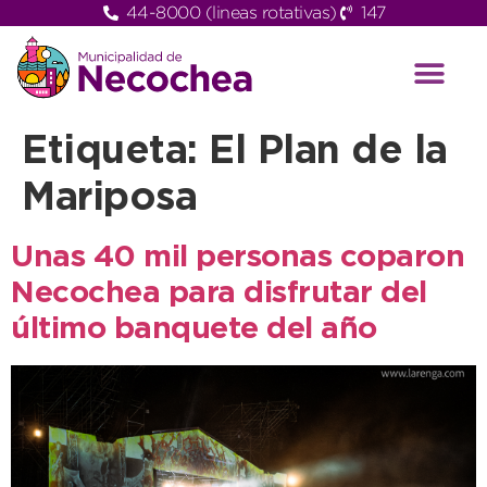
44-8000 (lineas rotativas)
147
Etiqueta:
El Plan de la
Mariposa
Unas 40 mil personas coparon
Necochea para disfrutar del
último banquete del año