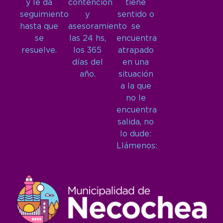
y le da
contención
tiene
seguimiento
y
sentido o
hasta que
asesoramiento
se
se
las 24 hs,
encuentra
resuelve.
los 365
atrapado
días del
en una
año.
situación
a la que
no le
encuentra
salida, no
lo dude:
Llámenos: