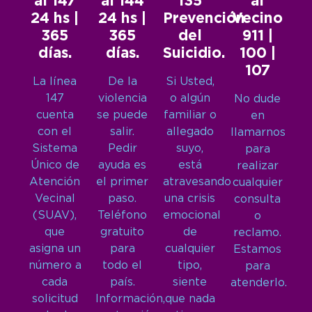
al 147
al 144
135
al
24 hs |
24 hs |
Prevención
Vecino
365
365
del
911 |
días.
días.
Suicidio.
100 |
107
La línea
De la
Si Usted,
147
violencia
o algún
No dude
cuenta
se puede
familiar o
en
con el
salir.
allegado
llamarnos
Sistema
Pedir
suyo,
para
Único de
ayuda es
está
realizar
Atención
el primer
atravesando
cualquier
Vecinal
paso.
una crisis
consulta
(SUAV),
Teléfono
emocional
o
que
gratuito
de
reclamo.
asigna un
para
cualquier
Estamos
número a
todo el
tipo,
para
cada
país.
siente
atenderlo.
solicitud
Información,
que nada