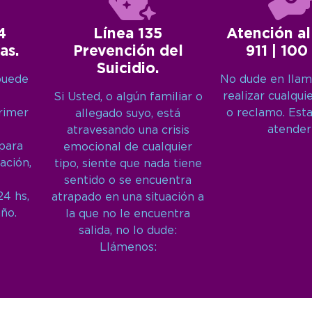
4
Línea 135
Atención al
as.
Prevención del
911 | 100
Suicidio.
puede
No dude en llam
realizar cualqui
Si Usted, o algún familiar o
primer
o reclamo. Est
allegado suyo, está
atender
atravesando una crisis
 para
emocional de cualquier
ación,
tipo, siente que nada tiene
sentido o se encuentra
24 hs,
atrapado en una situación a
año.
la que no le encuentra
salida, no lo dude:
Llámenos: