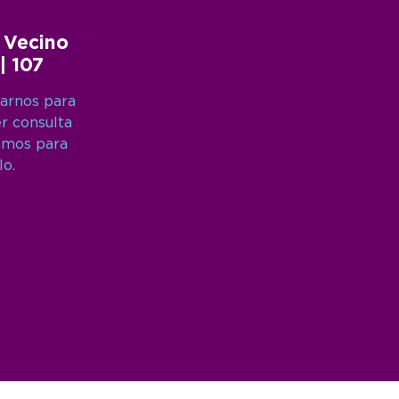
 Vecino
 | 107
arnos para
er consulta
amos para
lo.