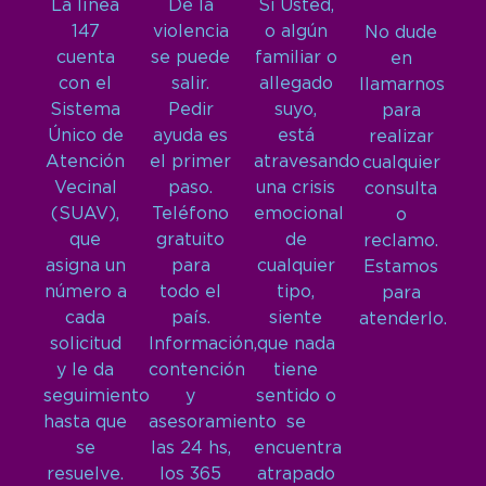
La línea
De la
Si Usted,
147
violencia
o algún
No dude
cuenta
se puede
familiar o
en
con el
salir.
allegado
llamarnos
Sistema
Pedir
suyo,
para
Único de
ayuda es
está
realizar
Atención
el primer
atravesando
cualquier
Vecinal
paso.
una crisis
consulta
(SUAV),
Teléfono
emocional
o
que
gratuito
de
reclamo.
asigna un
para
cualquier
Estamos
número a
todo el
tipo,
para
cada
país.
siente
atenderlo.
solicitud
Información,
que nada
y le da
contención
tiene
seguimiento
y
sentido o
hasta que
asesoramiento
se
se
las 24 hs,
encuentra
resuelve.
los 365
atrapado