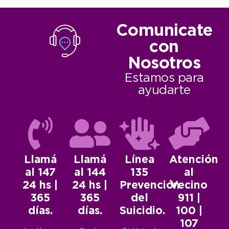
Comunicate
con
Nosotros
Estamos para
ayudarte
Llamá
Llamá
Línea
Atención
al 147
al 144
135
al
24 hs |
24 hs |
Prevención
Vecino
365
365
del
911 |
días.
días.
Suicidio.
100 |
107