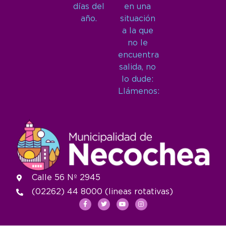
días del
en una
año.
situación
a la que
no le
encuentra
salida, no
lo dude:
Llámenos:
Calle 56 Nº 2945
(02262) 44 8000 (lineas rotativas)