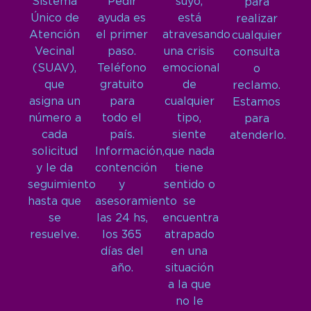
Sistema
Pedir
suyo,
para
Único de
ayuda es
está
realizar
Atención
el primer
atravesando
cualquier
Vecinal
paso.
una crisis
consulta
(SUAV),
Teléfono
emocional
o
que
gratuito
de
reclamo.
asigna un
para
cualquier
Estamos
número a
todo el
tipo,
para
cada
país.
siente
atenderlo.
solicitud
Información,
que nada
y le da
contención
tiene
seguimiento
y
sentido o
hasta que
asesoramiento
se
se
las 24 hs,
encuentra
resuelve.
los 365
atrapado
días del
en una
año.
situación
a la que
no le