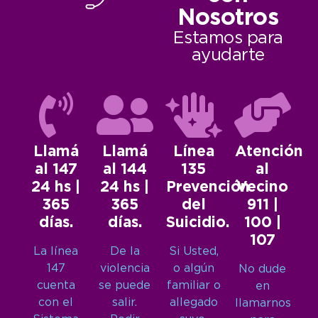
Nosotros
Estamos para
ayudarte
Llamá
Llamá
Línea
Atención
al 147
al 144
135
al
24 hs |
24 hs |
Prevención
Vecino
365
365
del
911 |
días.
días.
Suicidio.
100 |
107
La línea
De la
Si Usted,
147
violencia
o algún
No dude
cuenta
se puede
familiar o
en
con el
salir.
allegado
llamarnos