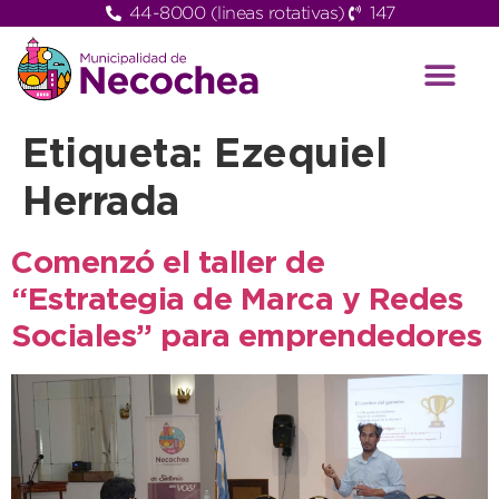
44-8000 (lineas rotativas)
147
Etiqueta:
Ezequiel
Herrada
Comenzó el taller de
“Estrategia de Marca y Redes
Sociales” para emprendedores