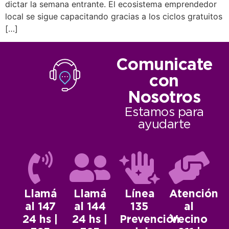
dictar la semana entrante. El ecosistema emprendedor
local se sigue capacitando gracias a los ciclos gratuitos
[…]
Comunicate
con
Nosotros
Estamos para
ayudarte
Llamá
Llamá
Línea
Atención
al 147
al 144
135
al
24 hs |
24 hs |
Prevención
Vecino