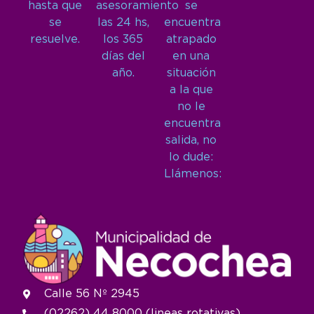
hasta que
asesoramiento
se
se
las 24 hs,
encuentra
resuelve.
los 365
atrapado
días del
en una
año.
situación
a la que
no le
encuentra
salida, no
lo dude:
Llámenos:
Calle 56 Nº 2945
(02262) 44 8000 (lineas rotativas)