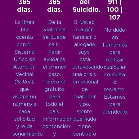
365
365
del
911 |
días.
días.
Suicidio.
100 |
107
La línea
De la
Si Usted,
147
violencia
o algún
No dude
cuenta
se puede
familiar o
en
con el
salir.
allegado
llamarnos
Sistema
Pedir
suyo,
para
Único de
ayuda es
está
realizar
Atención
el primer
atravesando
cualquier
Vecinal
paso.
una crisis
consulta
(SUAV),
Teléfono
emocional
o
que
gratuito
de
reclamo.
asigna un
para
cualquier
Estamos
número a
todo el
tipo,
para
cada
país.
siente
atenderlo.
solicitud
Información,
que nada
y le da
contención
tiene
seguimiento
y
sentido o