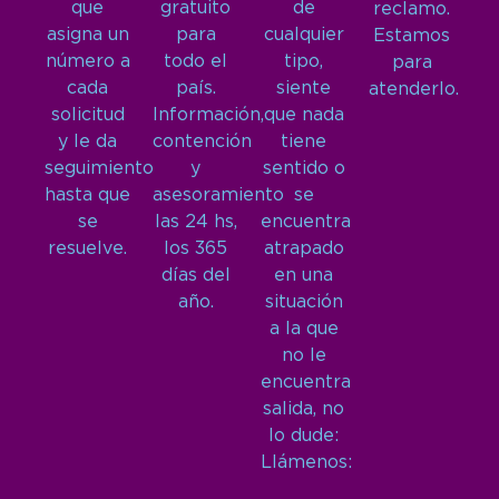
que
gratuito
de
reclamo.
asigna un
para
cualquier
Estamos
número a
todo el
tipo,
para
cada
país.
siente
atenderlo.
solicitud
Información,
que nada
y le da
contención
tiene
seguimiento
y
sentido o
hasta que
asesoramiento
se
se
las 24 hs,
encuentra
resuelve.
los 365
atrapado
días del
en una
año.
situación
a la que
no le
encuentra
salida, no
lo dude:
Llámenos: