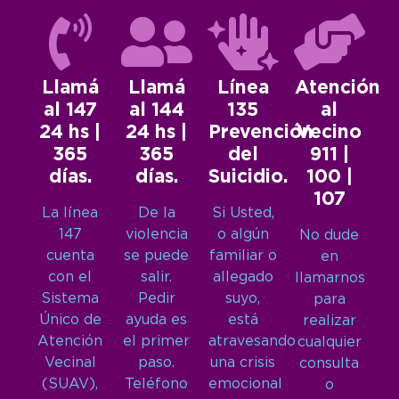
Llamá
Llamá
Línea
Atención
al 147
al 144
135
al
24 hs |
24 hs |
Prevención
Vecino
365
365
del
911 |
días.
días.
Suicidio.
100 |
107
La línea
De la
Si Usted,
147
violencia
o algún
No dude
cuenta
se puede
familiar o
en
con el
salir.
allegado
llamarnos
Sistema
Pedir
suyo,
para
Único de
ayuda es
está
realizar
Atención
el primer
atravesando
cualquier
Vecinal
paso.
una crisis
consulta
(SUAV),
Teléfono
emocional
o