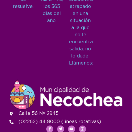
resuelve.
los 365
atrapado
días del
en una
año.
situación
a la que
no le
encuentra
salida, no
lo dude:
Llámenos:
Calle 56 Nº 2945
(02262) 44 8000 (lineas rotativas)