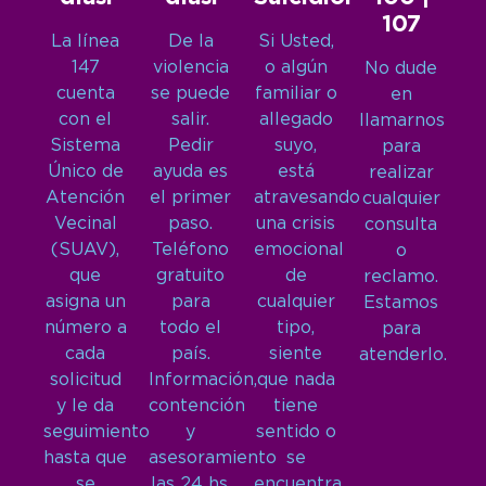
107
La línea
De la
Si Usted,
147
violencia
o algún
No dude
cuenta
se puede
familiar o
en
con el
salir.
allegado
llamarnos
Sistema
Pedir
suyo,
para
Único de
ayuda es
está
realizar
Atención
el primer
atravesando
cualquier
Vecinal
paso.
una crisis
consulta
(SUAV),
Teléfono
emocional
o
que
gratuito
de
reclamo.
asigna un
para
cualquier
Estamos
número a
todo el
tipo,
para
cada
país.
siente
atenderlo.
solicitud
Información,
que nada
y le da
contención
tiene
seguimiento
y
sentido o
hasta que
asesoramiento
se
se
las 24 hs,
encuentra