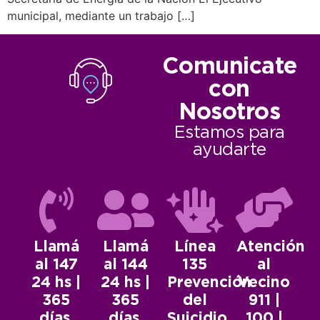
municipal, mediante un trabajo […]
Comunicate
con
Nosotros
Estamos para
ayudarte
Llamá
Llamá
Línea
Atención
al 147
al 144
135
al
24 hs |
24 hs |
Prevención
Vecino
365
365
del
911 |
días.
días.
Suicidio.
100 |