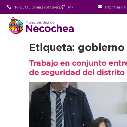
44-8000 (lineas rotativas)
147
informes@n
Etiqueta:
gobierno
Trabajo en conjunto entre
de seguridad del distrito