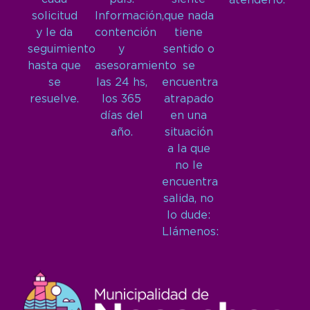
atenderlo.
solicitud
Información,
que nada
y le da
contención
tiene
seguimiento
y
sentido o
hasta que
asesoramiento
se
se
las 24 hs,
encuentra
resuelve.
los 365
atrapado
días del
en una
año.
situación
a la que
no le
encuentra
salida, no
lo dude:
Llámenos: