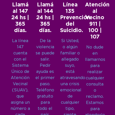
Llamá
Llamá
Línea
Atención
al 147
al 144
135
al
24 hs |
24 hs |
Prevención
Vecino
365
365
del
911 |
días.
días.
Suicidio.
100 |
107
La línea
De la
Si Usted,
147
violencia
o algún
No dude
cuenta
se puede
familiar o
en
con el
salir.
allegado
llamarnos
Sistema
Pedir
suyo,
para
Único de
ayuda es
está
realizar
Atención
el primer
atravesando
cualquier
Vecinal
paso.
una crisis
consulta
(SUAV),
Teléfono
emocional
o
que
gratuito
de
reclamo.
asigna un
para
cualquier
Estamos
número a
todo el
tipo,
para
cada
país.
siente