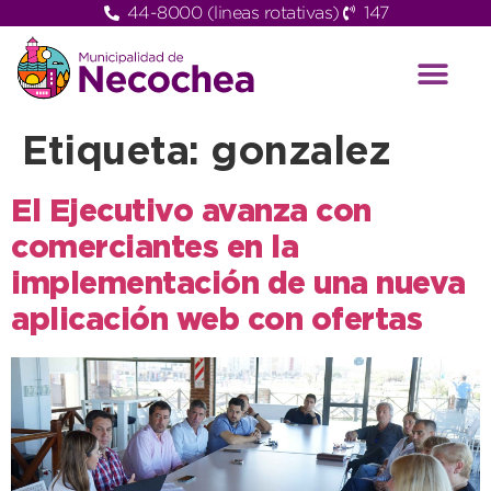
44-8000 (lineas rotativas)
147
Etiqueta:
gonzalez
El Ejecutivo avanza con
comerciantes en la
implementación de una nueva
aplicación web con ofertas