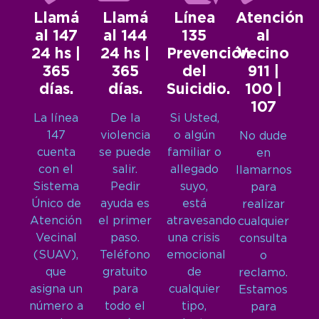
Llamá
Llamá
Línea
Atención
al 147
al 144
135
al
24 hs |
24 hs |
Prevención
Vecino
365
365
del
911 |
días.
días.
Suicidio.
100 |
107
La línea
De la
Si Usted,
147
violencia
o algún
No dude
cuenta
se puede
familiar o
en
con el
salir.
allegado
llamarnos
Sistema
Pedir
suyo,
para
Único de
ayuda es
está
realizar
Atención
el primer
atravesando
cualquier
Vecinal
paso.
una crisis
consulta
(SUAV),
Teléfono
emocional
o
que
gratuito
de
reclamo.
asigna un
para
cualquier
Estamos
número a
todo el
tipo,
para