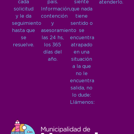
cada
país.
siente
atenderlo.
solicitud
Información,
que nada
y le da
contención
tiene
seguimiento
y
sentido o
hasta que
asesoramiento
se
se
las 24 hs,
encuentra
resuelve.
los 365
atrapado
días del
en una
año.
situación
a la que
no le
encuentra
salida, no
lo dude:
Llámenos: