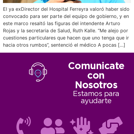
El ya exDirector del Hospital Ferreyra valoró haber sido
convocado para ser parte del equipo de gobierno, y en
este marco resaltó las figuras del intendente Arturo
Rojas y la secretaria de Salud, Ruth Kalle. “Me alejo por
cuestiones particulares que hacen que uno tenga que ir
hacia otros rumbos”, sentenció el médico A pocas […]
Comunicate
con
Nosotros
Estamos para
ayudarte