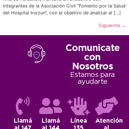
integrantes de la Asociación Civil “Fomento por la Salud
del Hospital Irurzun”, con el objetivo de analizar el […]
Siguiente
→
Comunicate
con
Nosotros
Estamos para
ayudarte
Llamá
Llamá
Línea
Atención
al 147
al 144
135
al