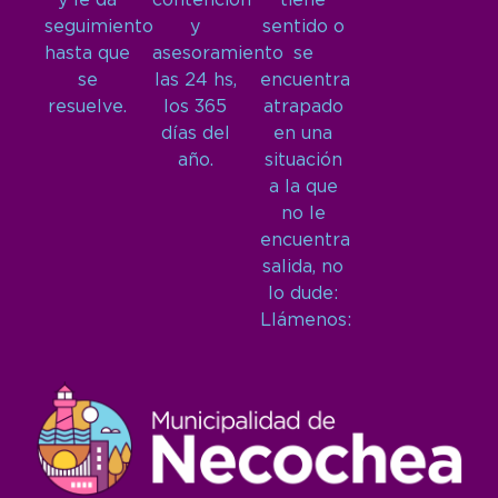
y le da
contención
tiene
seguimiento
y
sentido o
hasta que
asesoramiento
se
se
las 24 hs,
encuentra
resuelve.
los 365
atrapado
días del
en una
año.
situación
a la que
no le
encuentra
salida, no
lo dude:
Llámenos: