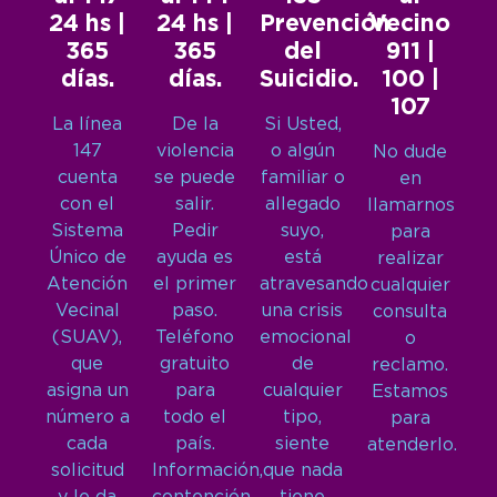
24 hs |
24 hs |
Prevención
Vecino
365
365
del
911 |
días.
días.
Suicidio.
100 |
107
La línea
De la
Si Usted,
147
violencia
o algún
No dude
cuenta
se puede
familiar o
en
con el
salir.
allegado
llamarnos
Sistema
Pedir
suyo,
para
Único de
ayuda es
está
realizar
Atención
el primer
atravesando
cualquier
Vecinal
paso.
una crisis
consulta
(SUAV),
Teléfono
emocional
o
que
gratuito
de
reclamo.
asigna un
para
cualquier
Estamos
número a
todo el
tipo,
para
cada
país.
siente
atenderlo.
solicitud
Información,
que nada